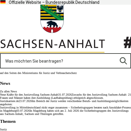
Offizielle Website – Bundesrepublik Deutschland
auf den Seiten des Ministeriums für Justiz und Verbraucherschutz
News
Zu allen News
Neue Kräfte für den Justizvollzug Sachsen-Anhalt
31.07.2026
Zuwachs für den Justizvollzug Sachsen-Anhalt: 21
Frauen und Männer haben ihre Ausbildung (Laufbahnprüfung) erfolgreich abgeschlossen.
Justizkarriere.de
23.07.2026
Im Bereich der Justiz werden verschiedene Berufs- und Ausbildungsmöglichkeiten
angeboten:
Justizvollzug in Mitteldeutschland rückt enger zusammen – Sicherheitsgruppen beraten nach Amokfahrt-​Prozess
in Magdeburg
03.07.2026
In Magdeburg haben sich am 2. Juli 2026 die Sicherheitsgruppen des Justizvollzugs
aus Sachsen-​Anhalt, Sachsen und Thüringen getroffen.
Themen
Justiz